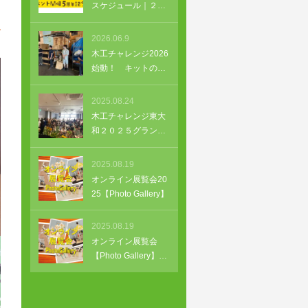
スケジュール｜２０
２６年
2026.06.9
木工チャレンジ2026
始動！ キットの袋
づめを行いました。
2025.08.24
木工チャレンジ東大
和２０２５グランプ
リ決定！【2025/8/2
4表彰式】
2025.08.19
オンライン展覧会20
25【Photo Gallery】
2025.08.19
オンライン展覧会
【Photo Gallery】
（未就学児）