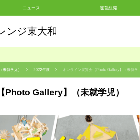
ニュース
運営組織
レンジ東大和
y】（未就学児）
2022年度
オンライン展覧会【Photo Gallery】（未就学児）
hoto Gallery】（未就学児）